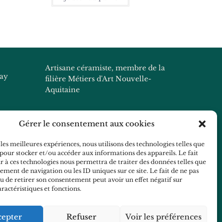
Artisane céramiste, membre de la
nay
filière Métiers d'Art Nouvelle-
Aquitaine
Gérer le consentement aux cookies
 les meilleures expériences, nous utilisons des technologies telles que
Pour récupérer vos pièces:
 pour stocker et/ou accéder aux informations des appareils. Le fait
Mardi : 16h-21h
r à ces technologies nous permettra de traiter des données telles que
ment de navigation ou les ID uniques sur ce site. Le fait de ne pas
Mercredi : 18h30 - 20h30
ue.com
u de retirer son consentement peut avoir un effet négatif sur
(Hors vacances scolaires)
aractéristiques et fonctions.
Showroom et privatisation rdv
cepter
Refuser
Voir les préférences