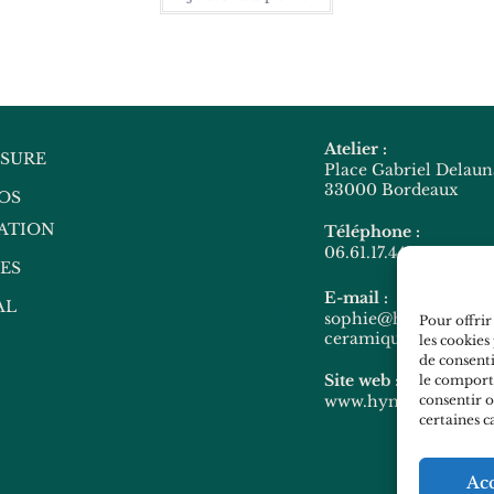
Atelier :
ESURE
Place Gabriel Delau
33000 Bordeaux
OS
ATION
Téléphone :
06.61.17.44.45
ES
E-mail :
AL
sophie@hymy-
Pour offrir
ceramique.com
les cookies
de consenti
Site web :
le comporte
www.hymy-ceramiq
consentir o
certaines c
Ac