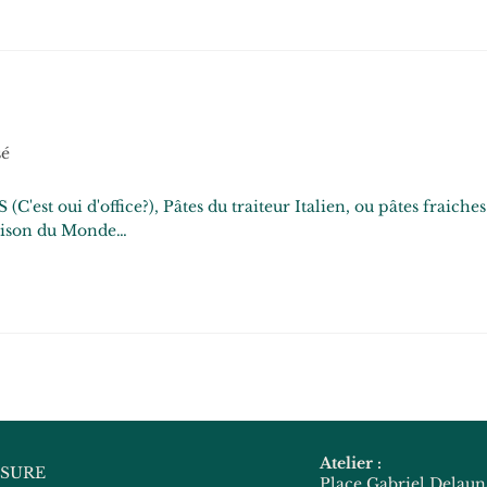
sé
est oui d'office?), Pâtes du traiteur Italien, ou pâtes fraiches
Maison du Monde…
Atelier :
ESURE
Place Gabriel Delau